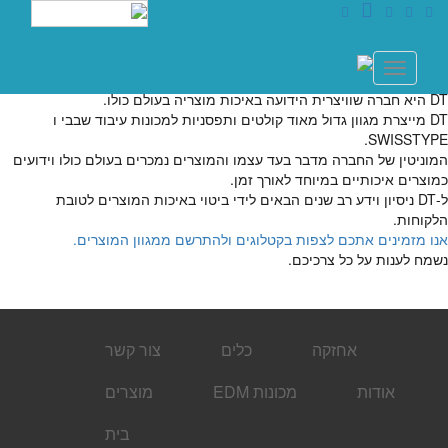
עברית
DT
Toggle
navigation
DT היא חברה שוויצרית הידועה באיכות מוצריה בעולם כולו.
DT מייצרת מגוון גדול מאוד קולטים ותפסניות למכונות עיבוד שבבי ו
SWISSTYPE.
המוניטין של החברה מדבר בעד עצמו והמוצרים נמכרים בעולם כולו וידועים
כמוצרים איכותיים במיוחד לאורך זמן.
ל-DT ניסיון וידע רב שנים הבאים לידי ביטוי באיכות המוצרים לטובת
הלקוחות.
אנו מזמינים אתכם לצפות בקטלוגים ולהתרשם ממגוון המוצרים.
נשמח לענות על כל צרכיכם.
אחזקה
כלים
צור קשר
אודות
מכונות EDM
מוצרים
בית